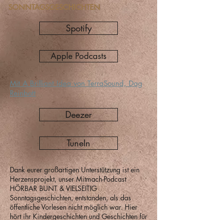
SONNTAGSGESCHICHTEN
Spotify
Apple Podcasts
Mit A Brilliant Idea von TerraSound, Dag
Reinbott
Deezer
TuneIn
Dank eurer großartigen Unterstützung ist ein
Herzensprojekt, unser Mitmach-Podcast
HÖRBAR BUNT & VIELSEITIG
Sonntagsgeschichten, entstanden, als das
öffentliche Vorlesen nicht möglich war. Hier
hört ihr Kindergeschichten und Geschichten für