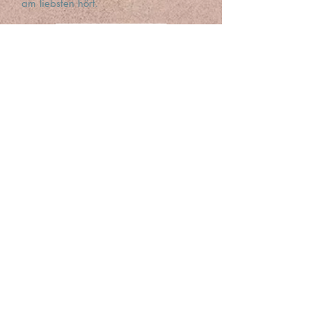
am liebsten hört.
Mit freundlicher Unterstützung von
NEUSTART KULTUR | GVL (gvl.de)
.